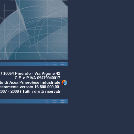
10064 Pinerolo - Via Vigone 42
C.F. e P.IVA 09479040017
to di Acea Pinerolese Industriale
nteramente versato 16.800.000,00.
7 - 2008 / Tutti i diritti riservati