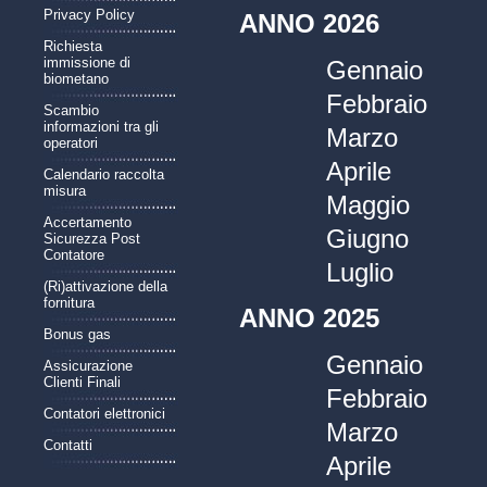
Privacy Policy
ANNO 2026
Richiesta
immissione di
Gennaio
biometano
Febbraio
Scambio
informazioni tra gli
Marzo
operatori
Aprile
Calendario raccolta
misura
Maggio
Accertamento
Giugno
Sicurezza Post
Contatore
Luglio
(Ri)attivazione della
fornitura
ANNO 2025
Bonus gas
Gennaio
Assicurazione
Clienti Finali
Febbraio
Contatori elettronici
Marzo
Contatti
Aprile