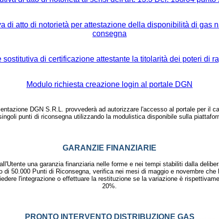
a di atto di notorietà per attestazione della disponibilità di gas n
consegna
sostitutiva di certificazione attestante la titolarità dei poteri di
Modulo richiesta creazione login al portale DGN
entazione DGN S.R.L. provvederà ad autorizzare l'accesso al portale per il car
singoli punti di riconsegna utilizzando la modulistica disponibile sulla piattaf
GARANZIE FINANZIARIE
ll'Utente una garanzia finanziaria nelle forme e nei tempi stabiliti dalla de
i 50.000 Punti di Riconsegna, verifica nei mesi di maggio e novembre che l'
dere l'integrazione o effettuare la restituzione se la variazione è rispettivam
20%.
PRONTO INTERVENTO DISTRIBUZIONE GAS