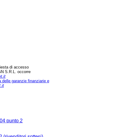
hiesta di accesso
DGN S.R.L. occorre
t.it
a delle garanzie finanziarie e
.it
8/04 punto 2
 (rivenditori sottesi)