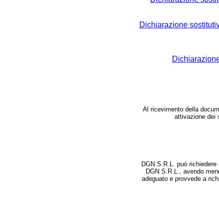
Dichiarazione sostitutiv
Dichiarazione 
Al ricevimento della docum
attivazione dei 
DGN S.R.L. può richiedere a
DGN S.R.L., avendo meno d
adeguato e provvede a richie