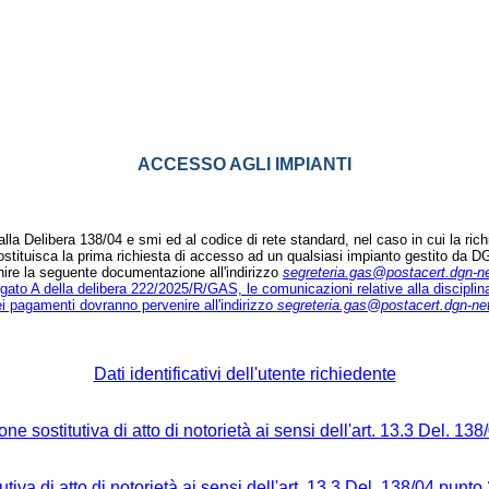
ACCESSO AGLI IMPIANTI
alla Delibera 138/04 e smi ed al codice di rete standard, nel caso in cui la ric
ostituisca la prima richiesta di accesso ad un qualsiasi impianto gestito da 
nire la seguente documentazione all'indirizzo
segreteria.gas@postacert.dgn-ne
llegato A della delibera 222/2025/R/GAS, le comunicazioni relative alla disciplin
i pagamenti dovranno pervenire all'indirizzo
segreteria.gas@postacert.dgn-net
Dati identificativi dell'utente richiedente
ne sostitutiva di atto di notorietà ai sensi dell'art. 13.3 Del. 13
tiva di atto di notorietà ai sensi dell'art. 13.3 Del. 138/04 punto 2