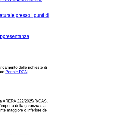
aturale presso i punti di
 rappresentanza
icamento delle richieste di
orma
Portale DGN
libera ARERA 222/2025/R/GAS.
importo della garanzia sia
ente maggiore o inferiore del