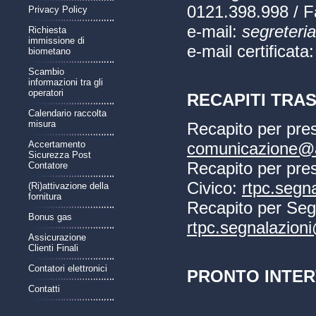
0121.398.998 / F
Privacy Policy
e-mail:
segreteri
Richiesta
immissione di
e-mail certificata
biometano
Scambio
informazioni tra gli
operatori
RECAPITI TRA
Calendario raccolta
misura
Recapito per pres
Accertamento
comunicazione@a
Sicurezza Post
Recapito per pre
Contatore
Civico:
rtpc.segn
(Ri)attivazione della
fornitura
Recapito per Seg
Bonus gas
rtpc.segnalazion
Assicurazione
Clienti Finali
Contatori elettronici
PRONTO INTER
Contatti