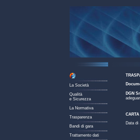
TRASP
Documen
La Società
DGN Srl
Qualità
adeguame
e Sicurezza
La Normativa
CARTA 
Trasparenza
Data di
Bandi di gara
Trattamento dati