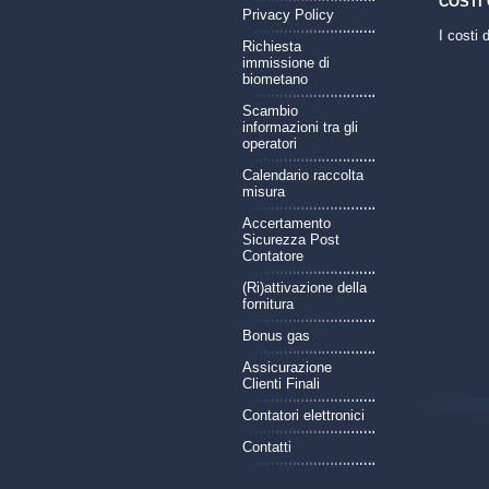
COSTI 
Privacy Policy
I costi 
Richiesta
immissione di
biometano
Scambio
informazioni tra gli
operatori
Calendario raccolta
misura
Accertamento
Sicurezza Post
Contatore
(Ri)attivazione della
fornitura
Bonus gas
Assicurazione
Clienti Finali
Contatori elettronici
Contatti