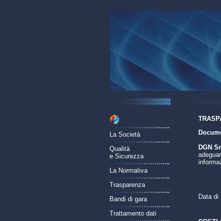
TRASP
Documen
La Società
DGN Srl
Qualità
adeguame
e Sicurezza
informaz
La Normativa
Trasparenza
Data di
Bandi di gara
Trattamento dati