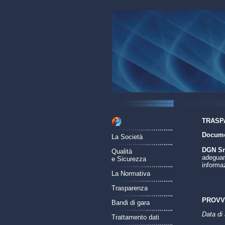
TRASP
Documen
La Società
DGN Srl
Qualità
adeguame
e Sicurezza
informaz
La Normativa
Trasparenza
PROVV
Bandi di gara
Data di
Trattamento dati