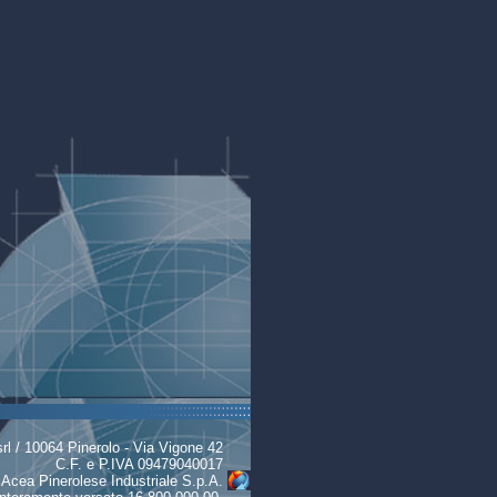
 10064 Pinerolo - Via Vigone 42
C.F. e P.IVA 09479040017
i Acea Pinerolese Industriale S.p.A.