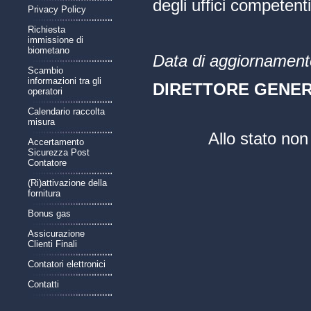
degli uffici competenti
Privacy Policy
Richiesta
immissione di
biometano
Data di aggiornament
Scambio
informazioni tra gli
DIRETTORE GENE
operatori
Calendario raccolta
misura
Allo stato non 
Accertamento
Sicurezza Post
Contatore
(Ri)attivazione della
fornitura
Bonus gas
Assicurazione
Clienti Finali
Contatori elettronici
Contatti