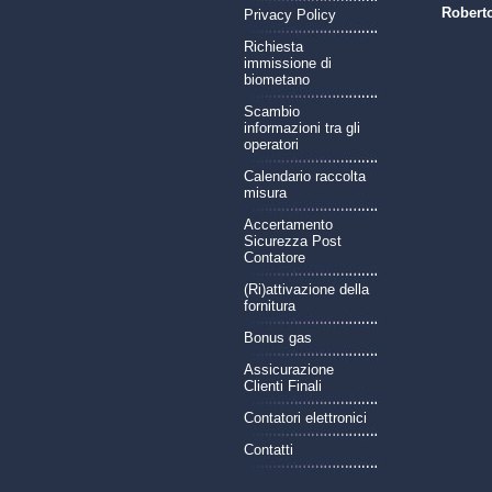
Robert
Privacy Policy
Richiesta
immissione di
biometano
Scambio
informazioni tra gli
operatori
Calendario raccolta
misura
Accertamento
Sicurezza Post
Contatore
(Ri)attivazione della
fornitura
Bonus gas
Assicurazione
Clienti Finali
Contatori elettronici
Contatti