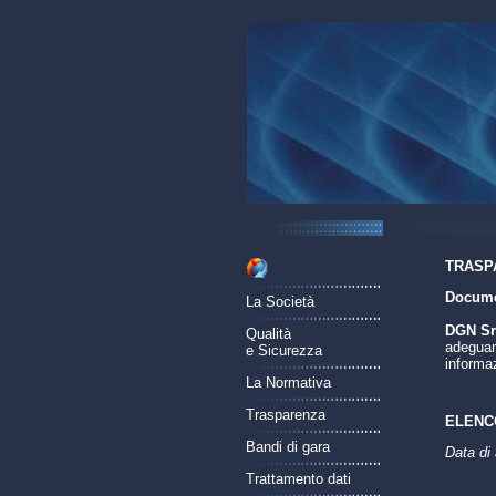
TRASP
Documen
La Società
DGN Srl
Qualità
adeguame
e Sicurezza
informaz
La Normativa
Trasparenza
ELENCO
Bandi di gara
Data di
Trattamento dati