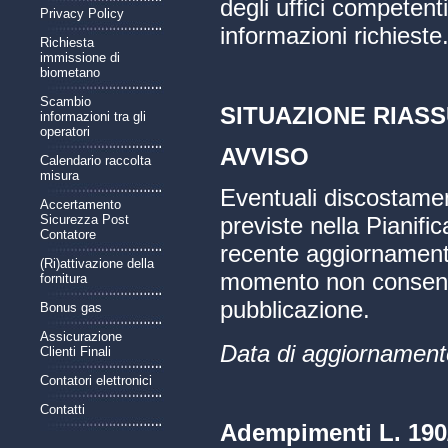
degli uffici competenti
Privacy Policy
informazioni richieste
Richiesta
immissione di
biometano
Scambio
SITUAZIONE RIASS
informazioni tra gli
operatori
AVVISO
Calendario raccolta
misura
Eventuali discostamen
Accertamento
Sicurezza Post
previste nella Pianifi
Contatore
recente aggiornamento
(Ri)attivazione della
momento non consente
fornitura
pubblicazione.
Bonus gas
Assicurazione
Data di aggiornament
Clienti Finali
Contatori elettronici
Contatti
Adempimenti L. 190/2