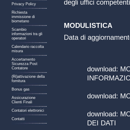
degli uffici competenti
Privacy Policy
Richiesta
immissione di
biometano
MODULISTICA
Scambio
informazioni tra gli
Data di aggiornament
operatori
Calendario raccolta
misura
Accertamento
Sicurezza Post
download:
MO
Contatore
INFORMAZIO
(Ri)attivazione della
fornitura
Bonus gas
download:
MO
Assicurazione
Clienti Finali
Contatori elettronici
download:
MO
Contatti
DEI DATI